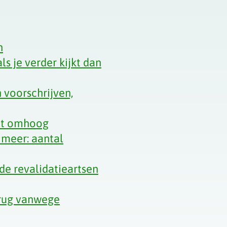
n
ls je verder kijkt dan
 voorschrijven,
net omhoog
 meer: aantal
de revalidatieartsen
erug vanwege