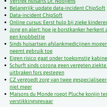
Vertrek huisarts Dr. Nooijens
Belangrijk: update data-incident ChipSoft
Data-incident ChipSoft
Online cursus: Eerst hulp bij zieke kindere
Jong en alert: hoe je borstkanker herkent a
een knobbeltje
Sinds huisartsen afslankmedicijnen mogen
neemt gebruik toe
Eigen risico gaat onder toekomstig kabi
Schurft sinds corona geen vergeten ziekte
uitbraken fors gestegen
CZ vergoedt zorg van twee gespecialiseer
niet meer
Maisons du Monde roept Pluche konijn t
verstikkingsgevaar