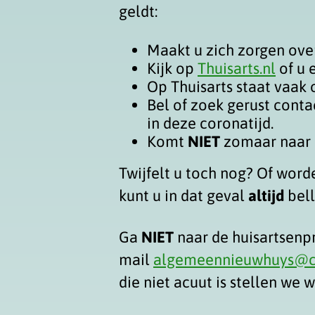
geldt:
Maakt u zich zorgen ove
Kijk op
Thuisarts.nl
of u e
Op Thuisarts staat vaak 
Bel of zoek gerust contac
in deze coronatijd.
Komt
NIET
zomaar naar 
Twijfelt u toch nog? Of word
kunt u in dat geval
altijd
bel
Ga
NIET
naar de huisartsenp
mail
algemeennieuwhuys@co
die niet acuut is stellen we 