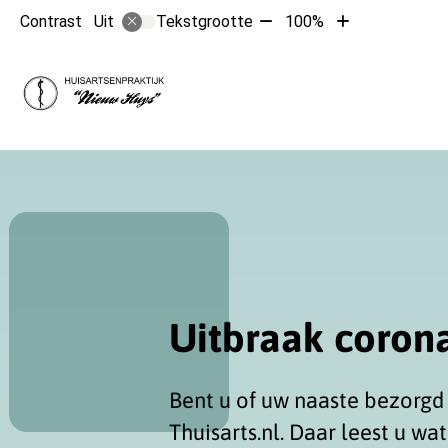
Tekst
Tekst
Contrast
Tekstgrootte
100%
Uit
verkleinen
vergroten
met
met
Hoofdmen
10%
10%
Uitbraak corona
Bent u of uw naaste bezorgd 
Thuisarts.nl. Daar leest u wa