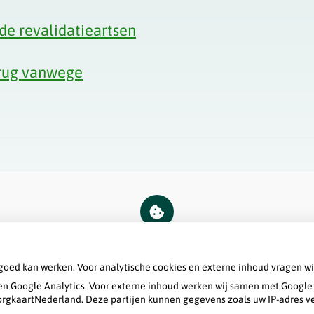
de revalidatieartsen
erug vanwege
U heeft geen toestemming gegeven voor
externe inhoud
die nodig is om dit te
zien.
goed kan werken. Voor analytische cookies en externe inhoud vragen w
Cookie-instellingen wijzigen
n Google Analytics. Voor externe inhoud werken wij samen met Google 
 ZorgkaartNederland. Deze partijen kunnen gegevens zoals uw IP-adres v