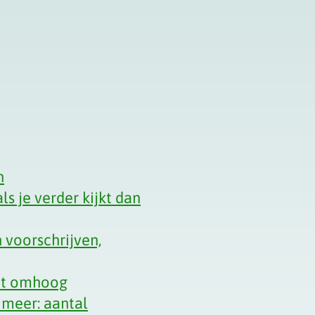
n
ls je verder kijkt dan
 voorschrijven,
net omhoog
 meer: aantal