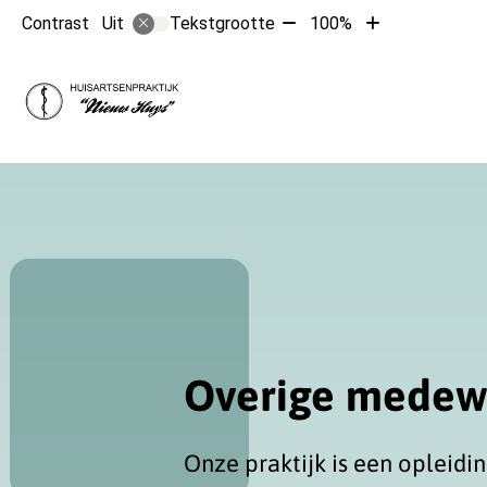
Tekst
Tekst
Contrast
Tekstgrootte
100%
Uit
verkleinen
vergroten
met
met
Hoofdmen
10%
10%
Overige medew
Onze praktijk is een opleidin