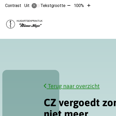
Tekst
Tekst
Contrast
Tekstgrootte
100%
Uit
verkleinen
vergroten
met
met
Hoofdmen
10%
10%
Terug naar overzicht
CZ vergoedt zor
niet meer