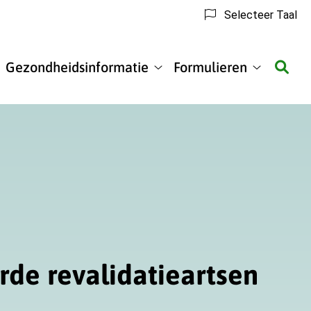
Selecteer Taal
Gezondheidsinformatie
Formulieren
matie
Gezondheidsinformatie
Formulier
submenu
submenu
rde revalidatieartsen