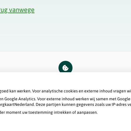
erug vanwege
U heeft geen toestemming gegeven voor
externe inhoud
die nodig is om dit te
zien.
goed kan werken. Voor analytische cookies en externe inhoud vragen w
Cookie-instellingen wijzigen
n Google Analytics. Voor externe inhoud werken wij samen met Google 
 ZorgkaartNederland. Deze partijen kunnen gegevens zoals uw IP-adres v
ieder moment uw toestemming intrekken of aanpassen.