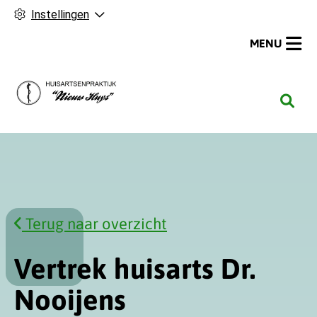
Instellingen
MENU
H
o
o
f
d
m
e
Terug naar overzicht
n
u
Vertrek huisarts Dr.
Nooijens