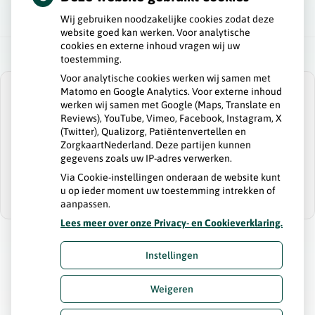
Wij gebruiken noodzakelijke cookies zodat deze
website goed kan werken. Voor analytische
cookies en externe inhoud vragen wij uw
toestemming.
Voor analytische cookies werken wij samen met
Matomo en Google Analytics. Voor externe inhoud
werken wij samen met Google (Maps, Translate en
Reviews), YouTube, Vimeo, Facebook, Instagram, X
(Twitter), Qualizorg, Patiëntenvertellen en
U heeft geen toestemming gegeven voor
ZorgkaartNederland. Deze partijen kunnen
externe inhoud
die nodig is om dit te
gegevens zoals uw IP-adres verwerken.
zien.
Via Cookie-instellingen onderaan de website kunt
Cookie-instellingen wijzigen
u op ieder moment uw toestemming intrekken of
aanpassen.
Lees meer over onze Privacy- en Cookieverklaring.
Instellingen
Uw Zorg Online
|
Beheer
Weigeren
Bezoek
onze