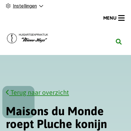
Instellingen
MENU
H
o
o
f
d
m
e
Terug naar overzicht
n
u
Maisons du Monde
roept Pluche konijn