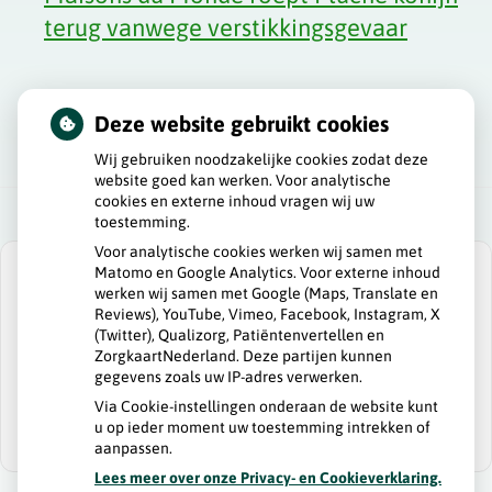
terug vanwege verstikkingsgevaar
Deze website gebruikt cookies
Wij gebruiken noodzakelijke cookies zodat deze
website goed kan werken. Voor analytische
cookies en externe inhoud vragen wij uw
toestemming.
Voor analytische cookies werken wij samen met
Matomo en Google Analytics. Voor externe inhoud
werken wij samen met Google (Maps, Translate en
Reviews), YouTube, Vimeo, Facebook, Instagram, X
(Twitter), Qualizorg, Patiëntenvertellen en
U heeft geen toestemming gegeven voor
ZorgkaartNederland. Deze partijen kunnen
externe inhoud
die nodig is om dit te
gegevens zoals uw IP-adres verwerken.
zien.
Via Cookie-instellingen onderaan de website kunt
Cookie-instellingen wijzigen
u op ieder moment uw toestemming intrekken of
aanpassen.
Lees meer over onze Privacy- en Cookieverklaring.