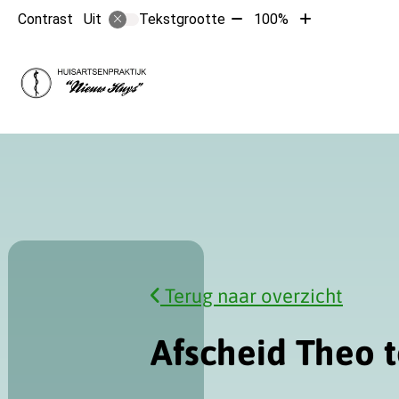
Tekst
Tekst
Contrast
Tekstgrootte
100%
Uit
verkleinen
vergroten
met
met
Hoofdmen
10%
10%
Terug naar overzicht
Afscheid Theo 