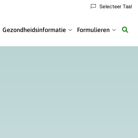
Selecteer Taal
Gezondheidsinformatie
Formulieren
matie
Gezondheidsinformatie
Formulier
submenu
submenu