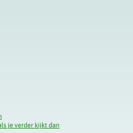
3
n
ls je verder kijkt dan