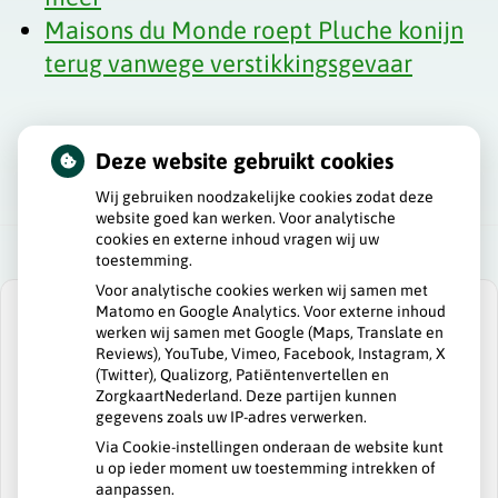
Maisons du Monde roept Pluche konijn
terug vanwege verstikkingsgevaar
Deze website gebruikt cookies
Wij gebruiken noodzakelijke cookies zodat deze
website goed kan werken. Voor analytische
cookies en externe inhoud vragen wij uw
toestemming.
Voor analytische cookies werken wij samen met
Matomo en Google Analytics. Voor externe inhoud
werken wij samen met Google (Maps, Translate en
Reviews), YouTube, Vimeo, Facebook, Instagram, X
(Twitter), Qualizorg, Patiëntenvertellen en
U heeft geen toestemming gegeven voor
ZorgkaartNederland. Deze partijen kunnen
externe inhoud
die nodig is om dit te
gegevens zoals uw IP-adres verwerken.
zien.
Via Cookie-instellingen onderaan de website kunt
Cookie-instellingen wijzigen
u op ieder moment uw toestemming intrekken of
aanpassen.