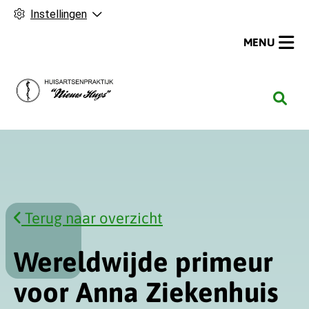
Instellingen
MENU
H
o
o
f
d
m
e
Terug naar overzicht
n
u
Wereldwijde primeur
voor Anna Ziekenhuis